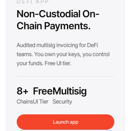
DEFI APP
Non-Custodial On-
Chain Payments.
Audited multisig invoicing for DeFi
teams. You own your keys, you control
your funds. Free UI tier.
8+
Free
Multisig
Chains
UI Tier
Security
Launch app