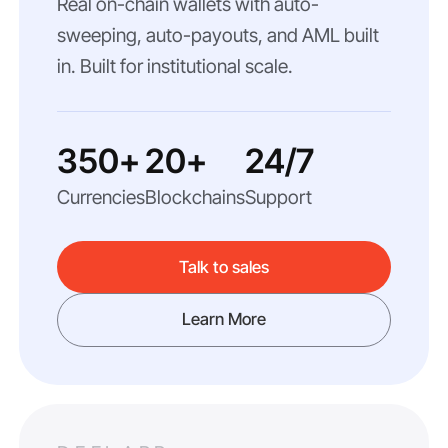
Real on-chain wallets with auto-
sweeping, auto-payouts, and AML built
in. Built for institutional scale.
350+
20+
24/7
Currencies
Blockchains
Support
Talk to sales
Learn More