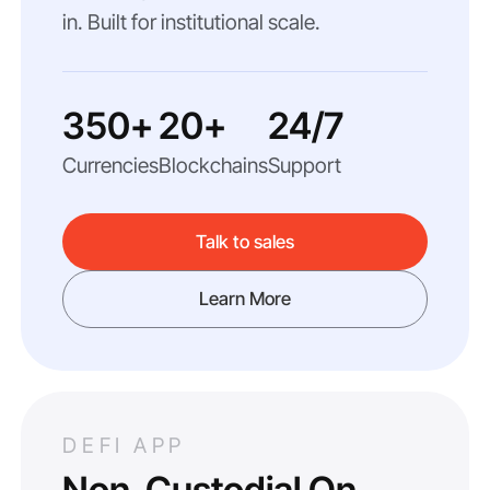
in. Built for institutional scale.
350+
20+
24/7
Currencies
Blockchains
Support
Talk to sales
Learn More
DEFI APP