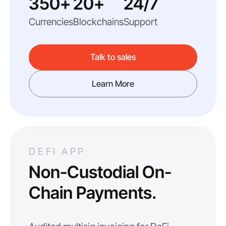
350+
20+
24/7
Currencies
Blockchains
Support
Talk to sales
Learn More
DEFI APP
Non-Custodial On-
Chain Payments.