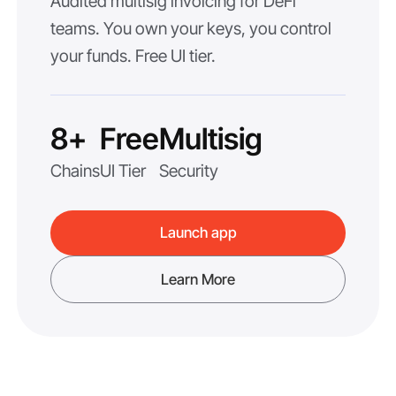
Audited multisig invoicing for DeFi
teams. You own your keys, you control
your funds. Free UI tier.
8+
Free
Multisig
Chains
UI Tier
Security
Launch app
Learn More