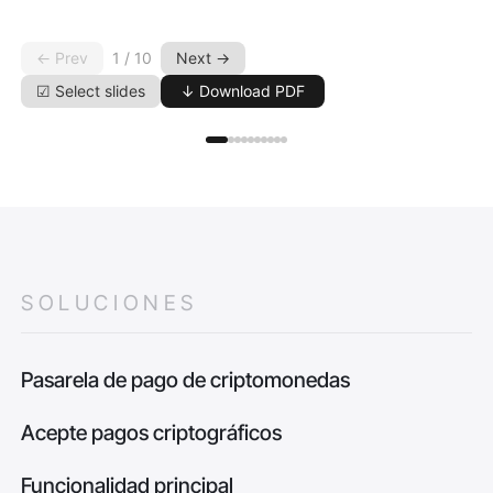
← Prev
Next →
1 / 10
☑ Select slides
↓ Download PDF
SOLUCIONES
Pasarela de pago de criptomonedas
Acepte pagos criptográficos
Funcionalidad principal