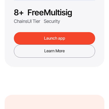
8+
Free
Multisig
Chains
UI Tier
Security
Launch app
Learn More