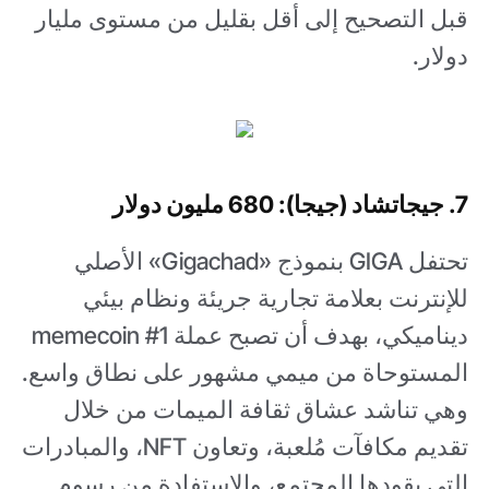
قبل التصحيح إلى أقل بقليل من مستوى مليار
دولار.
7. جيجاتشاد (جيجا): 680 مليون دولار
تحتفل GIGA بنموذج «Gigachad» الأصلي
للإنترنت بعلامة تجارية جريئة ونظام بيئي
ديناميكي، بهدف أن تصبح عملة memecoin #1
المستوحاة من ميمي مشهور على نطاق واسع.
وهي تناشد عشاق ثقافة الميمات من خلال
تقديم مكافآت مُلعبة، وتعاون NFT، والمبادرات
التي يقودها المجتمع، والاستفادة من رسوم