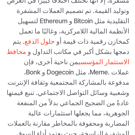
مشفرة، إلا أنها تختلف اختلافًا كبيرًا في الغرض
وتوليد القيمة. تم تصميم العملات المشفرة
التقليدية مثل Bitcoin و Ethereum لتسهيل
الأنظمة المالية اللامركزية، وغالبًا ما تعمل
كمخازن رقمية ذات قيمة أو
حلول الدفع
. يتم
دمجها بشكل أكبر في مكاتب التداول و
محافظ
الاستثمار المؤسسي
من ناحية أخرى، فإن
عملات .Meme، مثل Dogecoin و Bonk،
مدفوعة بالمشاركة المجتمعية وثقافة الإنترنت
وشعبية وسائل التواصل الاجتماعي. تنبع قيمتها
عادةً من الضجيج الجماعي بدلاً من المنفعة
الجوهرية، مما يجعلها استثمارات عالية
المضاربة ومحفوفة بالمخاطر مقارنة بالعملات
المشفرة الراسخة، حيث يعتمد أداء السوق