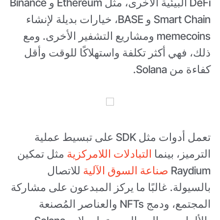
DeFi البيئية الأخرى، مثل Ethereum و Binance
Smart Chain و BASE، خيارات بديلة لإنشاء
memecoins ومشاريع التشفير الأخرى. ومع
ذلك، فهي أكثر تكلفة واستهلاكًا للوقت وأقل
كفاءة من Solana.
تعمل أدوات مثل SDK على تبسيط عملية
الترميز، بينما
التبادلات اللامركزية
مثل تمكين
Raydium
صناعة السوق الآلية
للاتصال
بالسيولة. غالبًا ما يركز المبدعون على مشاركة
المجتمع، ودمج NFTs والعناصر المُصنعة