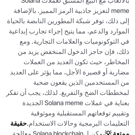
بالألعاب مع البيع المسبق لعملات Solana
meme لتعزيز جاذبية الرمز المميز. بالإضافة
إلى ذلك، توفر شبكة المطورين النابضة بالحياة
الموارد والدعم، مما يتيح إجراء تجارب إبداعية
في التوكونوميات والعلامات التجارية. ومع
ذلك، فإن حاجز الدخول المنخفض يزيد من
المخاطر، حيث تكون العديد من العملات
مضاربة أو قصيرة الأجل، مما يؤثر على العديد
من المستخدمين الذين يقعون ضحية
لمخططات الضخ والتفريغ. لذلك، يجب أن تفكر
بعناية في عملات Solana meme الجديدة
وتقييم توقعاتهم المستقبلية وموثوقية
التعليمات البرمجية وحالات الاستخدام.
حقيقة
ممتعة 💡
يمكن لـ Solana blockchain معالجة