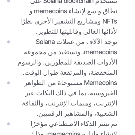
تُستخدم Solana blockchain على
نطاق واسع لإنشاء memecoins و
NFTs ومشاريع التشفير الأخرى نظرًا
لأدائها العالي وقابليتها للتطوير.
توجد الآلاف من عملات Solana
memecoins، وتستفيد من مجموعة
الأدوات الصديقة للمطورين، والرسوم
المنخفضة، والمرتفعة طوال الوقت.
Memecoins مستوحاة من الظواهر
الفيروسية، بما في ذلك النكات عبر
الإنترنت، وميمات الإنترنت، والثقافة
الشعبية، والمشاهير الرقميين.
تم نشر الذكاء الاصطناعي مؤخرًا
لإنشاء وإدارة memecoins، وذلك