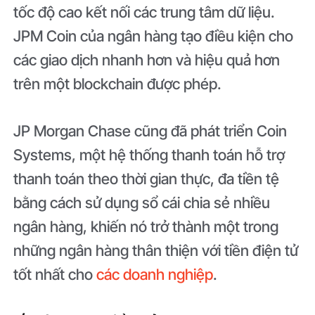
tốc độ cao kết nối các trung tâm dữ liệu.
JPM Coin của ngân hàng tạo điều kiện cho
các giao dịch nhanh hơn và hiệu quả hơn
trên một blockchain được phép.
JP Morgan Chase cũng đã phát triển Coin
Systems, một hệ thống thanh toán hỗ trợ
thanh toán theo thời gian thực, đa tiền tệ
bằng cách sử dụng sổ cái chia sẻ nhiều
ngân hàng, khiến nó trở thành một trong
những ngân hàng thân thiện với tiền điện tử
tốt nhất cho
các doanh nghiệp
.