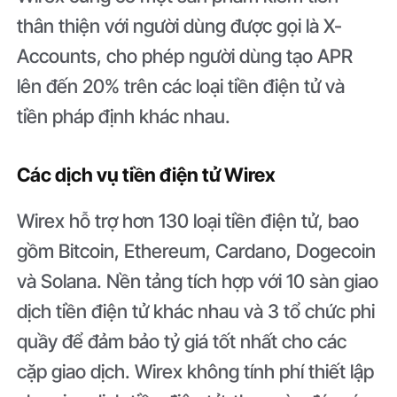
thân thiện với người dùng được gọi là X-
Accounts, cho phép người dùng tạo APR
lên đến 20% trên các loại tiền điện tử và
tiền pháp định khác nhau.
Các dịch vụ tiền điện tử Wirex
Wirex hỗ trợ hơn 130 loại tiền điện tử, bao
gồm Bitcoin, Ethereum, Cardano, Dogecoin
và Solana. Nền tảng tích hợp với 10 sàn giao
dịch tiền điện tử khác nhau và 3 tổ chức phi
quầy để đảm bảo tỷ giá tốt nhất cho các
cặp giao dịch. Wirex không tính phí thiết lập