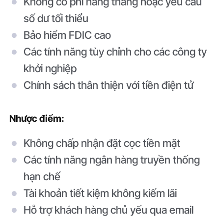
Không có phí hàng tháng hoặc yêu cầu
số dư tối thiểu
Bảo hiểm FDIC cao
Các tính năng tùy chỉnh cho các công ty
khởi nghiệp
Chính sách thân thiện với tiền điện tử
Nhược điểm:
Không chấp nhận đặt cọc tiền mặt
Các tính năng ngân hàng truyền thống
hạn chế
Tài khoản tiết kiệm không kiếm lãi
Hỗ trợ khách hàng chủ yếu qua email