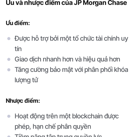
Ưu và nhược điểm của JP Morgan Chase
Ưu điểm:
Được hỗ trợ bởi một tổ chức tài chính uy
tín
Giao dịch nhanh hơn và hiệu quả hơn
Tăng cường bảo mật với phân phối khóa
lượng tử
Nhược điểm:
Hoạt động trên một blockchain được
phép, hạn chế phân quyền
Tiềm năng tập trung quyền lực