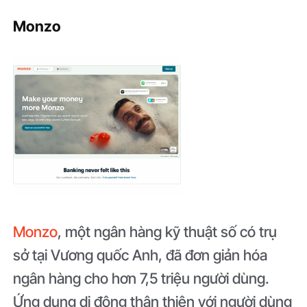
Monzo
Monzo
, một ngân hàng kỹ thuật số có trụ
sở tại Vương quốc Anh, đã đơn giản hóa
ngân hàng cho hơn 7,5 triệu người dùng.
Ứng dụng di động thân thiện với người dùng