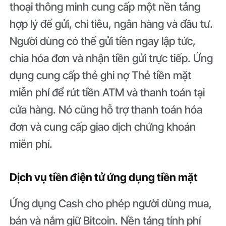
thoại thông minh cung cấp một nền tảng
hợp lý để gửi, chi tiêu, ngân hàng và đầu tư.
Người dùng có thể gửi tiền ngay lập tức,
chia hóa đơn và nhận tiền gửi trực tiếp. Ứng
dụng cung cấp thẻ ghi nợ Thẻ tiền mặt
miễn phí để rút tiền ATM và thanh toán tại
cửa hàng. Nó cũng hỗ trợ thanh toán hóa
đơn và cung cấp giao dịch chứng khoán
miễn phí.
Dịch vụ tiền điện tử ứng dụng tiền mặt
Ứng dụng Cash cho phép người dùng mua,
bán và nắm giữ Bitcoin. Nền tảng tính phí