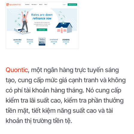
Quontic
, một ngân hàng trực tuyến sáng
tạo, cung cấp mức giá cạnh tranh và không
có phí tài khoản hàng tháng. Nó cung cấp
kiểm tra lãi suất cao, kiểm tra phần thưởng
tiền mặt, tiết kiệm năng suất cao và tài
khoản thị trường tiền tệ.