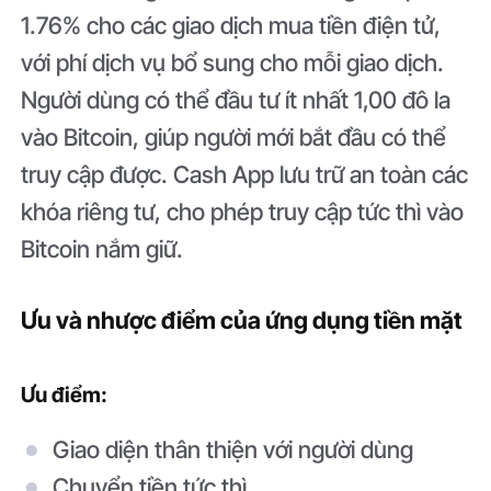
1.76% cho các giao dịch mua tiền điện tử,
với phí dịch vụ bổ sung cho mỗi giao dịch.
Người dùng có thể đầu tư ít nhất 1,00 đô la
vào Bitcoin, giúp người mới bắt đầu có thể
truy cập được. Cash App lưu trữ an toàn các
khóa riêng tư, cho phép truy cập tức thì vào
Bitcoin nắm giữ.
Ưu và nhược điểm của ứng dụng tiền mặt
Ưu điểm:
Giao diện thân thiện với người dùng
Chuyển tiền tức thì