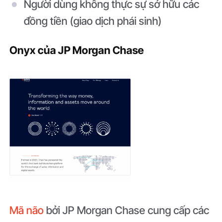
Người dùng không thực sự sở hữu các
đồng tiền (giao dịch phái sinh)
Onyx của JP Morgan Chase
Mã não
bởi JP Morgan Chase cung cấp các