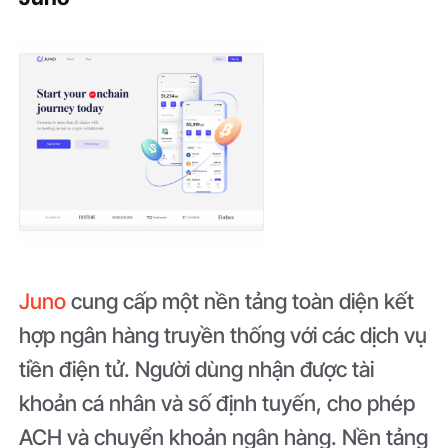
Juno
cung cấp một nền tảng toàn diện kết
hợp ngân hàng truyền thống với các dịch vụ
tiền điện tử. Người dùng nhận được tài
khoản cá nhân và số định tuyến, cho phép
ACH và chuyển khoản ngân hàng. Nền tảng