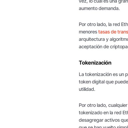
vez, lo cual es una gra
aumento demanda.
Por otro lado, la red E
menores
tasas de tran
arquitectura y algoritm
aceptación de criptopa
Tokenización
La tokenización es un p
token digital que pued
utilidad.
Por otro lado, cualquie
tokenizado en la red Et
desagregar activos que 
que se han vuelto simp