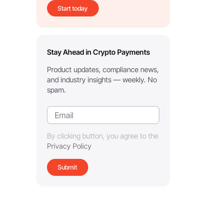
Start today
Stay Ahead in Crypto Payments
Product updates, compliance news,
and industry insights — weekly. No
spam.
By clicking button, you agree to the
Privacy Policy