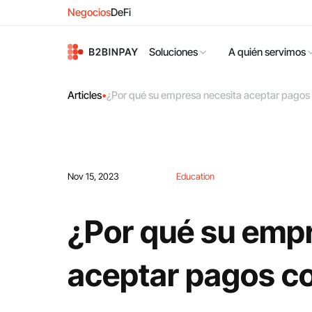
Negocios
DeFi
Soluciones
A quién servimos
Articles
•
¿Por qué su empresa necesita aceptar pagos
Nov 15, 2023
Education
¿Por qué su emp
aceptar pagos c