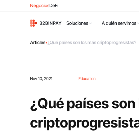
Negocios
DeFi
Soluciones
A quién servimos
Articles
•
¿Qué países son los más criptoprogresistas?
Nov 10, 2021
Education
¿Qué países son
criptoprogresist