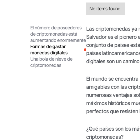
No items found.
El número de poseedores
Las criptomonedas ya no
de criptomonedas está
Salvador es el pionero
aumentando enormemente
conjunto de países est
Formas de gastar
monedas digitales
países latinoamericanos
Una bola de nieve de
digitales son un camino 
criptomonedas
El mundo se encuentra 
amigables con las cript
numerosas ventajas sobr
máximos históricos mue
perfectos que resisten l
¿Qué países son los más
criptomonedas?