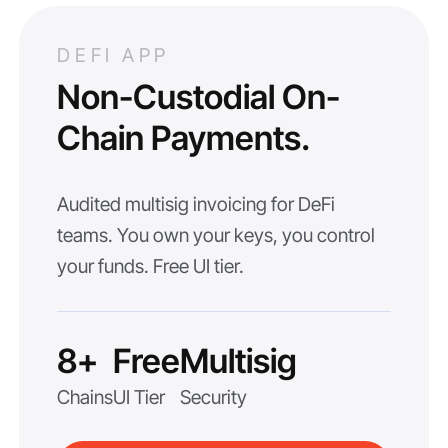
DEFI APP
Non-Custodial On-
Chain Payments.
Audited multisig invoicing for DeFi
teams. You own your keys, you control
your funds. Free UI tier.
8+
Free
Multisig
Chains
UI Tier
Security