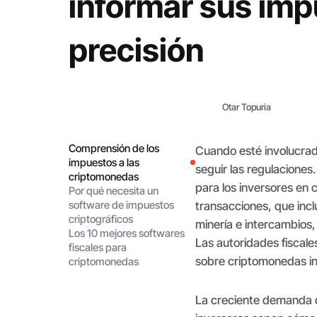
informar sus im
precisión
Otar Topuria
Comprensión de los
Cuando esté involucrado
impuestos a las
seguir las regulaciones.
criptomonedas
para los inversores en
Por qué necesita un
software de impuestos
transacciones, que inc
criptográficos
minería e intercambios,
Los 10 mejores softwares
Las autoridades fiscal
fiscales para
sobre criptomonedas in
criptomonedas
La creciente demanda 