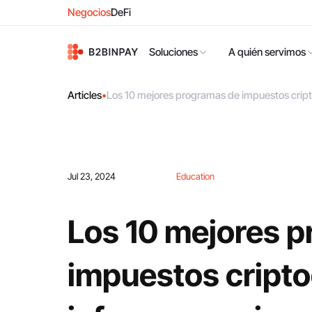
Negocios
DeFi
Soluciones
A quién servimos
Articles
•
Los 10 mejores programas de impuestos cript
Jul 23, 2024
Education
Los 10 mejores 
impuestos cripto