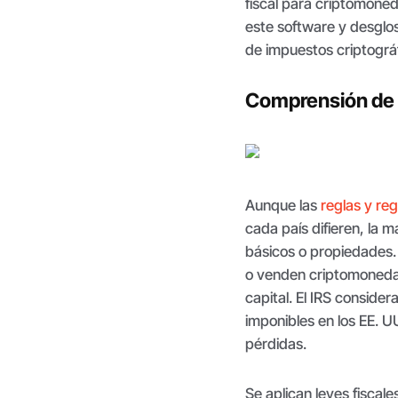
fiscal para criptomoned
este software y desglos
de impuestos criptográf
Comprensión de 
Aunque las
reglas y re
cada país difieren, la 
básicos o propiedades.
o venden criptomonedas
capital. El IRS consid
imponibles en los EE. U
pérdidas.
Se aplican leyes fiscal