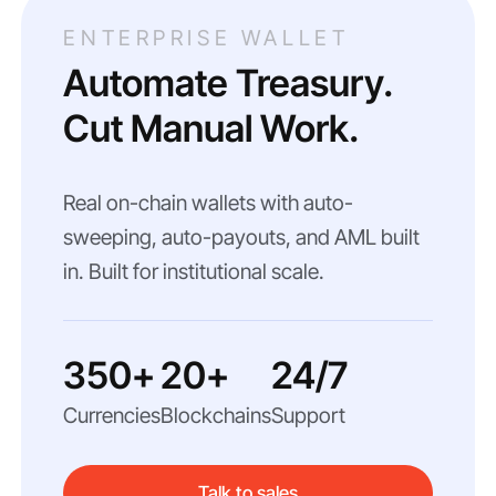
ENTERPRISE WALLET
Automate Treasury.
Cut Manual Work.
Real on-chain wallets with auto-
sweeping, auto-payouts, and AML built
in. Built for institutional scale.
350+
20+
24/7
Currencies
Blockchains
Support
Talk to sales