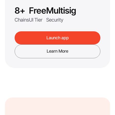
8+
Free
Multisig
Chains
UI Tier
Security
Launch app
Learn More