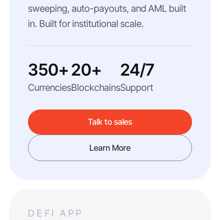
sweeping, auto-payouts, and AML built
in. Built for institutional scale.
350+
20+
24/7
Currencies
Blockchains
Support
Talk to sales
Learn More
DEFI APP