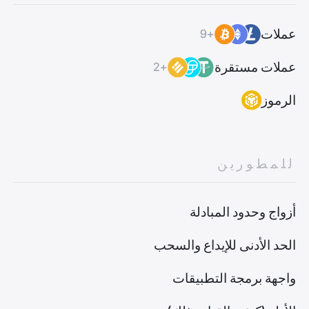
عملات
+9
عملات مستقرة
+2
الرموز
للمطورين
أزواج وحدود المبادلة
الحد الأدنى للإيداع والسحب
واجهة برمجة التطبيقات