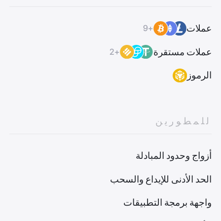
عملات
+9
عملات مستقرة
+2
الرموز
للمطورين
أزواج وحدود المبادلة
الحد الأدنى للإيداع والسحب
واجهة برمجة التطبيقات