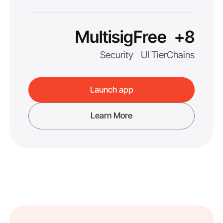
Multisig
Free
8+
Security
UI Tier
Chains
Launch app
Learn More