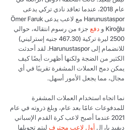
عام 2018، عندما تعاقد نادي تركي يدعى
Harunustaspor مع لاعب يدعى Ömer Faruk
Kiroğlu و
دفع
جزء من رسوم انتقاله، حوالي
2500 ليرة تركية (467.30 جنيه إسترليني)
للانضمام إلى Harunustaspor. لقد أحدثت
الكثير من الضجة ولكنها أظهرت أيضًا كيف
يمكن دمج العملات المشفرة تقريبًا في أي
مجال، مما يجعل الأمور أسهل.
نما اتجاه استخدام العملات المشفرة
للمدفوعات عامًا بعد عام، وبلغ ذروته في عام
2021 عندما أصبح لاعب كرة القدم الإسباني
ديفيد بارال
أول لاعب محترف
ليتم تحويلها