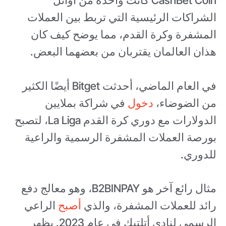
CashBet Coin كانت واحدة من أوائل
الشراكات الرئيسية التي تربط بين العملات
المشفرة وكرة القدم، مما يوضح كيف كان
هذان العالمان يقتربان من بعضهما البعض.
في العام الماضي، أحدثت Bitget أيضًا الكثير
من الضوضاء،
دخول
في شراكة بملايين
الدولارات مع دوري كرة القدم La Liga، لتصبح
بورصة العملات المشفرة الرسمية والراعية
للدوري.
مثال رائع آخر هو B2BINPAY، وهو معالج دفع
رائد للعملات المشفرة، والذي
أصبح
الراعي
الرسمي لنادي أتلتيك في عام 2023. يظهر