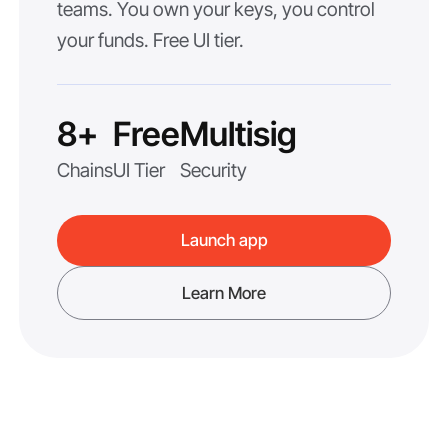
teams. You own your keys, you control
your funds. Free UI tier.
8+
Free
Multisig
Chains
UI Tier
Security
Launch app
Learn More