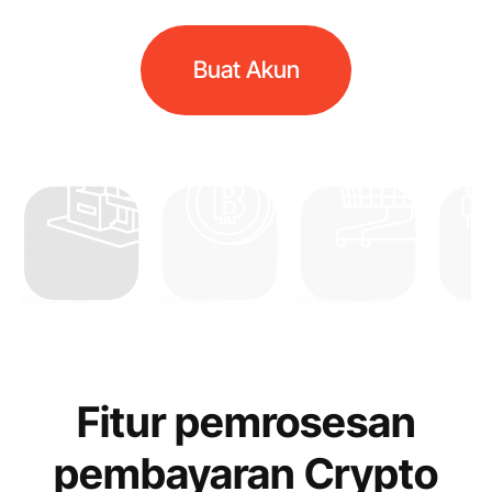
Buat Akun
Real Estat
Kripto
Pedagang
Forex
Fitur pemrosesan
pembayaran Crypto