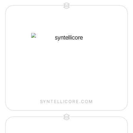
SYNTELLICORE.COM