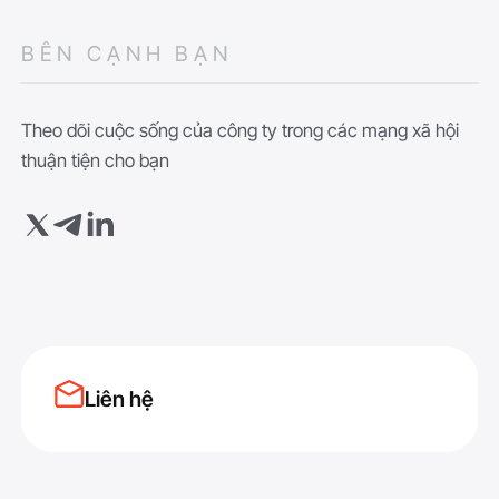
BÊN CẠNH BẠN
Theo dõi cuộc sống của công ty trong các mạng xã hội
thuận tiện cho bạn
Liên hệ