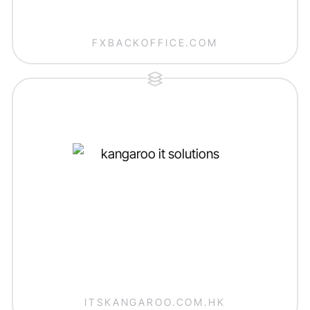
FXBACKOFFICE.COM
ITSKANGAROO.COM.HK