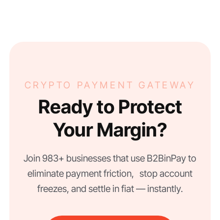
CRYPTO PAYMENT GATEWAY
Ready to Protect
Your Margin?
Join 983+ businesses that use B2BinPay to
eliminate payment friction, stop account
freezes, and settle in fiat — instantly.