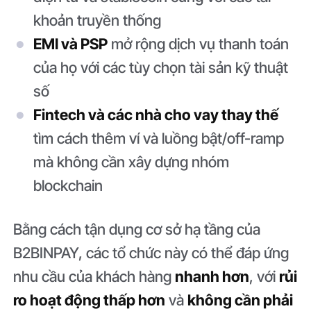
khoản truyền thống
EMI và PSP
mở rộng dịch vụ thanh toán
của họ với các tùy chọn tài sản kỹ thuật
số
Fintech và các nhà cho vay thay thế
tìm cách thêm ví và luồng bật/off-ramp
mà không cần xây dựng nhóm
blockchain
Bằng cách tận dụng cơ sở hạ tầng của
B2BINPAY, các tổ chức này có thể đáp ứng
nhu cầu của khách hàng
nhanh hơn
, với
rủi
ro hoạt động thấp hơn
và
không cần phải