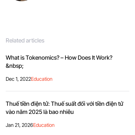
Related articles
What is Tokenomics? – How Does It Work?
&nbsp;
Dec 1, 2022
Education
Thuế tiền điện tử: Thuế suất đối với tiền điện tử
vào năm 2025 là bao nhiêu
Jan 21, 2026
Education