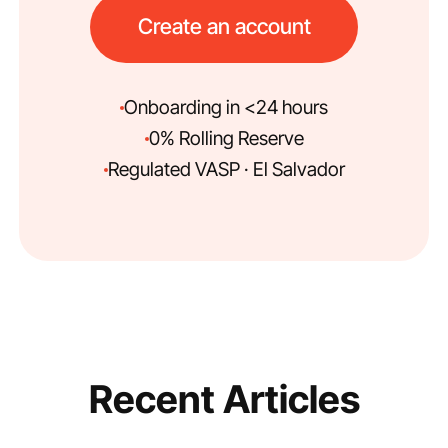
Create an account
Onboarding in <24 hours
0% Rolling Reserve
Regulated VASP · El Salvador
Recent Articles