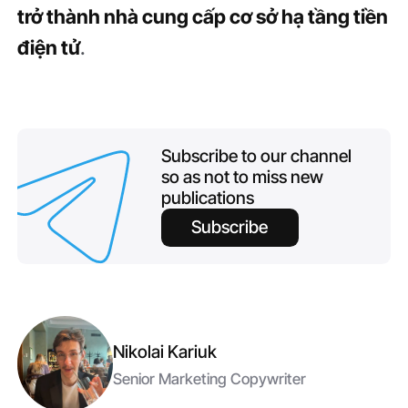
trở thành nhà cung cấp cơ sở hạ tầng tiền
điện tử
.
Subscribe to our channel
so as not to miss new
publications
Subscribe
Nikolai Kariuk
Senior Marketing Copywriter