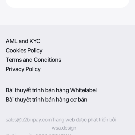
AML and KYC
Cookies Policy
Terms and Conditions
Privacy Policy
Bài thuyết trình bán hàng Whitelabel
Bài thuyết trình bán hàng cơ bản
sales@b2binpay.com
Trang web được phát triển bởi
wsa.design