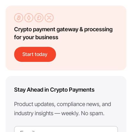
Crypto payment gateway & processing
for your business
Start today
Stay Ahead in Crypto Payments
Product updates, compliance news, and
industry insights — weekly. No spam.