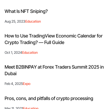
What Is NFT Sniping?
Aug 25, 2023
Education
How to Use TradingView Economic Calendar for
Crypto Trading? — Full Guide
Oct 1, 2024
Education
Meet B2BINPAY at Forex Traders Summit 2025 in
Dubai
Feb 4, 2025
Expo
Pros, cons, and pitfalls of crypto processing
Mar 11, 2021
Education