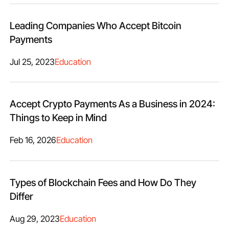
Leading Companies Who Accept Bitcoin
Payments
Jul 25, 2023
Education
Accept Crypto Payments As a Business in 2024:
Things to Keep in Mind
Feb 16, 2026
Education
Types of Blockchain Fees and How Do They
Differ
Aug 29, 2023
Education