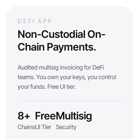
DEFI APP
Non-Custodial On-
Chain Payments.
Audited multisig invoicing for DeFi
teams. You own your keys, you control
your funds. Free UI tier.
8+
Free
Multisig
Chains
UI Tier
Security