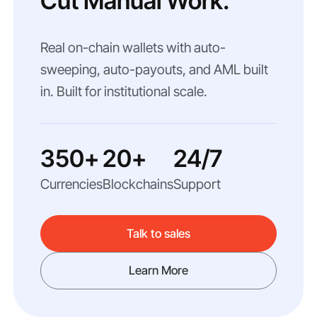
Cut Manual Work.
Real on-chain wallets with auto-
sweeping, auto-payouts, and AML built
in. Built for institutional scale.
350+
20+
24/7
Currencies
Blockchains
Support
Talk to sales
Learn More