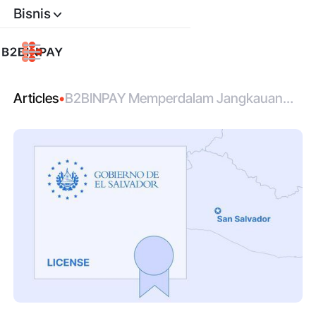
Bisnis
Articles
•
B2BINPAY Memperdalam Jangkauan
Regulasi dengan Lisensi CNAD Baru di
El Salvador