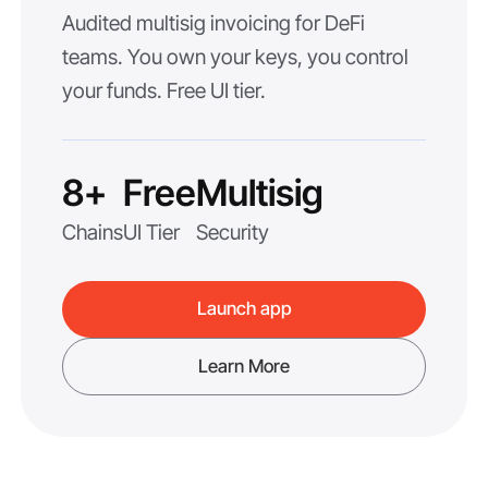
Audited multisig invoicing for DeFi
teams. You own your keys, you control
your funds. Free UI tier.
8+
Free
Multisig
Chains
UI Tier
Security
Launch app
Learn More