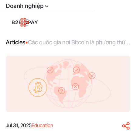
Doanh nghiệp
Articles
•
Các quốc gia nơi Bitcoin là phương thức
thanh toán hợp pháp
Jul 31, 2025
Education