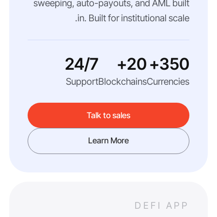
sweeping, auto-payouts, and AML built
in. Built for institutional scale.
24/7
20+
350+
Support
Blockchains
Currencies
Talk to sales
Learn More
DEFI APP