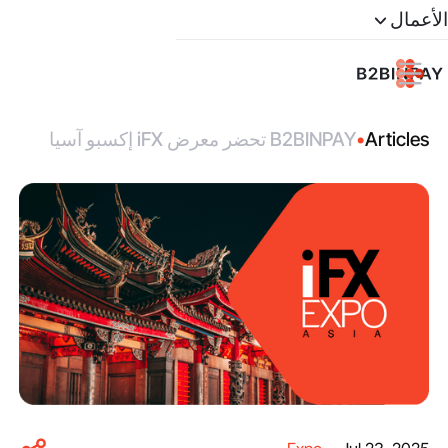
الأعمال
Articles
•
B2BINPAY تحضر معرض iFX إكسبو آسيا
2025 في هونغ كونغ!