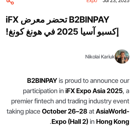
Expo
Jul 23, 2025
B2BINPAY تحضر معرض iFX
إكسبو آسيا 2025 في هونغ كونغ!
Nikolai Kariuk
B2BINPAY
is proud to announce our
participation in
iFX Expo Asia 2025
, a
premier fintech and trading industry event
taking place
October 26–28
at
AsiaWorld-
.
Expo (Hall 2)
in
Hong Kong