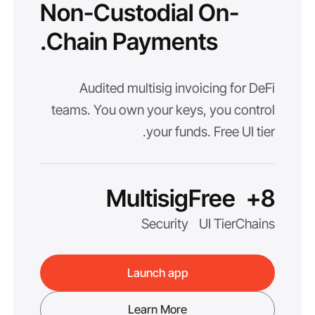
Non-Custodial On-
Chain Payments.
Audited multisig invoicing for DeFi
teams. You own your keys, you control
your funds. Free UI tier.
Multisig
Free
8+
Security
UI Tier
Chains
Launch app
Learn More