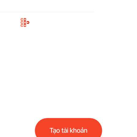
Doanh nghiệp
thuê nhà
Cổng thanh toán
Chấp nhận thanh toán dễ dàng với cổng thanh
toán tiền điện tử của chúng tôi. Tận hưởng phí xử
lý thấp, thanh toán tiền điện tử sang fiat nhanh
chóng và quy trình thanh toán trơn tru
Tạo tài khoản