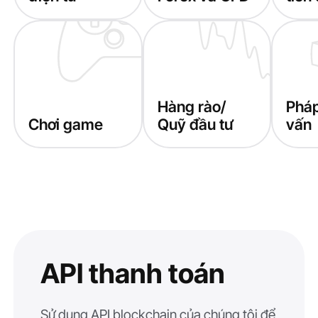
Hàng rào/
Pháp
Chơi game
Quỹ đầu tư
vấn
API thanh toán
Sử dụng API blockchain của chúng tôi để