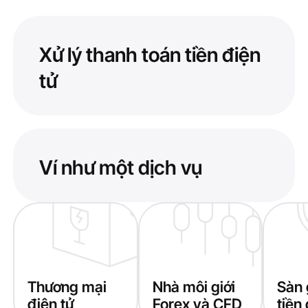
Xử lý thanh toán tiền điện
tử
Ví như một dịch vụ
Thương mại
Nhà môi giới
Sàn 
điện tử
Forex và CFD
tiền