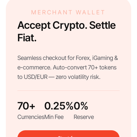
MERCHANT WALLET
Accept Crypto. Settle
Fiat.
Seamless checkout for Forex, iGaming &
e-commerce. Auto-convert 70+ tokens
to USD/EUR — zero volatility risk.
70+
0.25%
0%
Currencies
Min Fee
Reserve