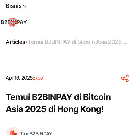
Bisnis
Articles
•
Temui B2BINPAY di Bitcoin Asia 2025 di
Hong Kong!
Apr 16, 2025
Expo
Temui B2BINPAY di Bitcoin
Asia 2025 di Hong Kong!
Tim B2BINPAY