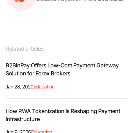
Related articles
B2BinPay Offers Low-Cost Payment Gateway
Solution for Forex Brokers
Jan 28, 2020
Education
How RWA Tokenization Is Reshaping Payment
Infrastructure
Jun 9, 2026
Education