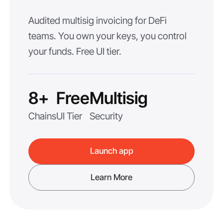
Audited multisig invoicing for DeFi
teams. You own your keys, you control
your funds. Free UI tier.
8+
Free
Multisig
Chains
UI Tier
Security
Launch app
Learn More