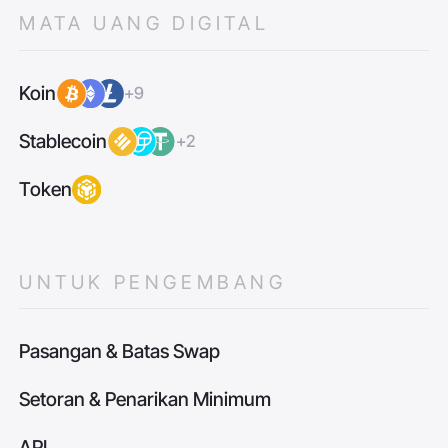
MATA UANG DIGITAL
Koin
+9
Stablecoin
+2
Token
UNTUK PENGEMBANG
Pasangan & Batas Swap
Setoran & Penarikan Minimum
API