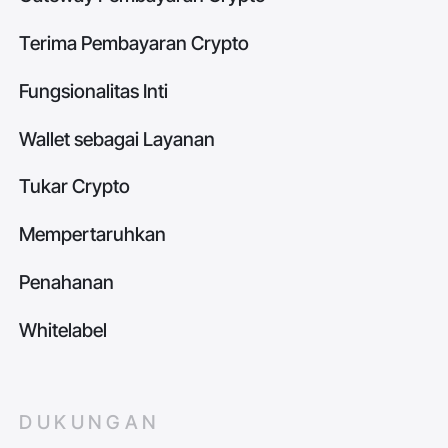
Terima Pembayaran Crypto
Fungsionalitas Inti
Wallet sebagai Layanan
Tukar Crypto
Mempertaruhkan
Penahanan
Whitelabel
DUKUNGAN