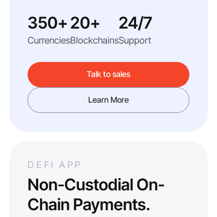
350+
20+
24/7
Currencies
Blockchains
Support
Talk to sales
Learn More
DEFI APP
Non-Custodial On-
Chain Payments.