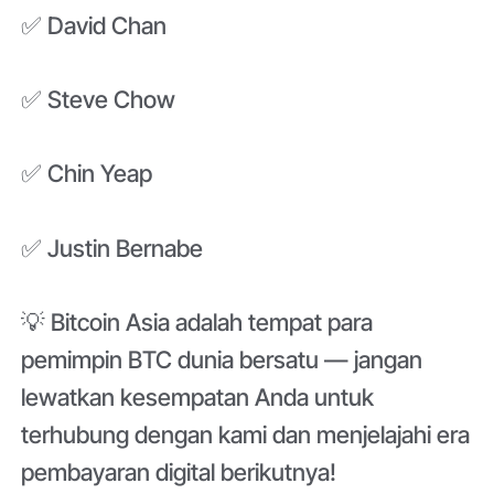
✅ David Chan
✅ Steve Chow
✅ Chin Yeap
✅ Justin Bernabe
💡 Bitcoin Asia adalah tempat para
pemimpin BTC dunia bersatu — jangan
lewatkan kesempatan Anda untuk
terhubung dengan kami dan menjelajahi era
pembayaran digital berikutnya!