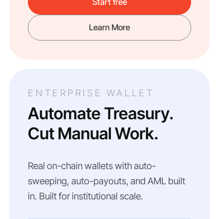
Start free
Learn More
ENTERPRISE WALLET
Automate Treasury.
Cut Manual Work.
Real on-chain wallets with auto-
sweeping, auto-payouts, and AML built
in. Built for institutional scale.