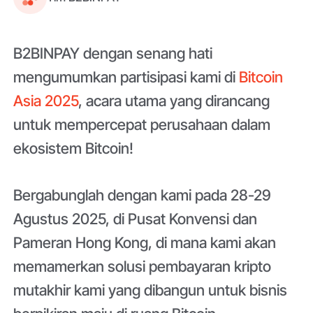
B2BINPAY dengan senang hati
mengumumkan partisipasi kami di
Bitcoin
Asia 2025
, acara utama yang dirancang
untuk mempercepat perusahaan dalam
ekosistem Bitcoin!
Bergabunglah dengan kami pada 28-29
Agustus 2025, di Pusat Konvensi dan
Pameran Hong Kong, di mana kami akan
memamerkan solusi pembayaran kripto
mutakhir kami yang dibangun untuk bisnis