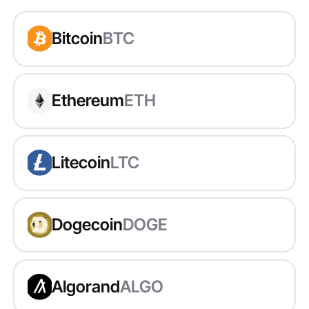
Bitcoin
BTC
Ethereum
ETH
Litecoin
LTC
Dogecoin
DOGE
Algorand
ALGO