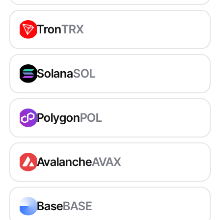
Tron
TRX
Solana
SOL
Polygon
POL
Avalanche
AVAX
Base
BASE