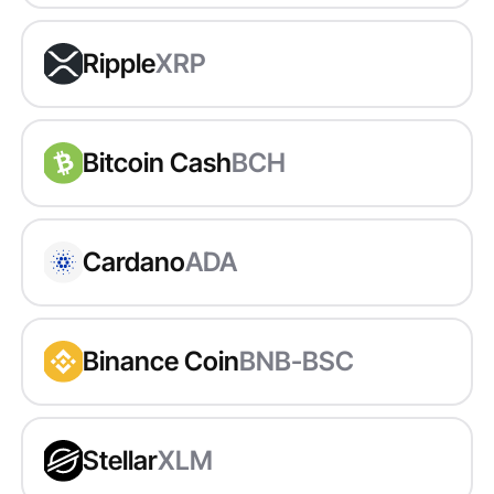
Ripple
XRP
Bitcoin Cash
BCH
Cardano
ADA
Binance Coin
BNB-BSC
Stellar
XLM