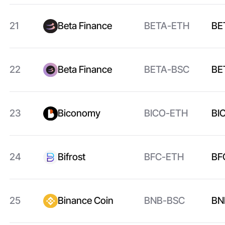
21
Beta Finance
BETA-ETH
BE
22
Beta Finance
BETA-BSC
BE
23
Biconomy
BICO-ETH
BI
24
Bifrost
BFC-ETH
BF
25
Binance Coin
BNB-BSC
BN