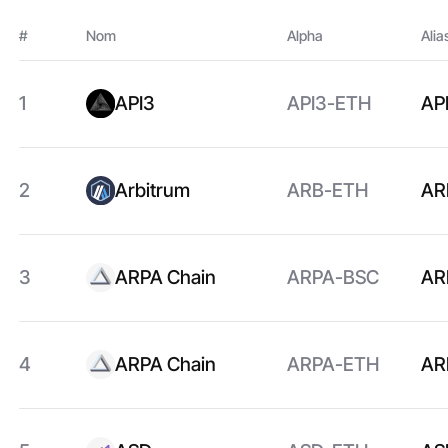
#
Nom
Alpha
Alia
1
API3
API3-ETH
AP
2
Arbitrum
ARB-ETH
AR
3
ARPA Chain
ARPA-BSC
AR
4
ARPA Chain
ARPA-ETH
AR