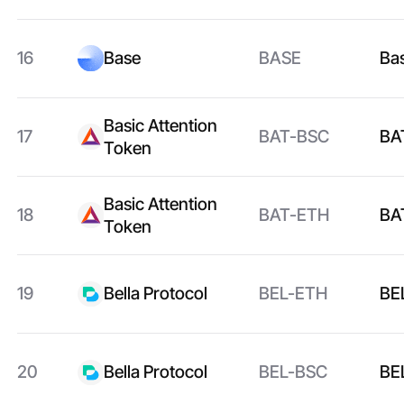
16
Base
BASE
Ba
Basic Attention
17
BAT-BSC
BA
Token
Basic Attention
18
BAT-ETH
BA
Token
19
Bella Protocol
BEL-ETH
BE
20
Bella Protocol
BEL-BSC
BE