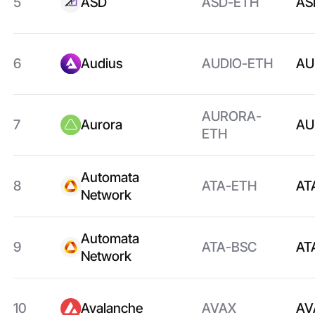
5
ASD
ASD-ETH
AS
6
Audius
AUDIO-ETH
AU
AURORA-
7
Aurora
AU
ETH
Automata
8
ATA-ETH
AT
Network
Automata
9
ATA-BSC
AT
Network
10
Avalanche
AVAX
AV