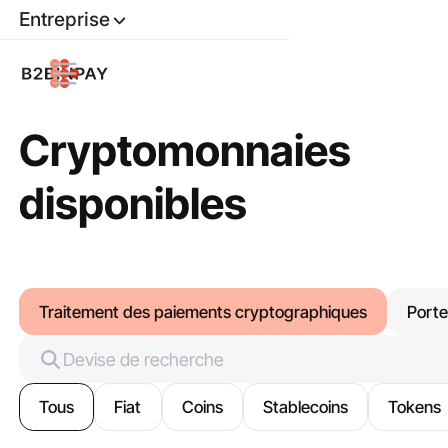
Entreprise
Cryptomonnaies
disponibles
Traitement des paiements cryptographiques
Porte
Tous
Fiat
Coins
Stablecoins
Tokens