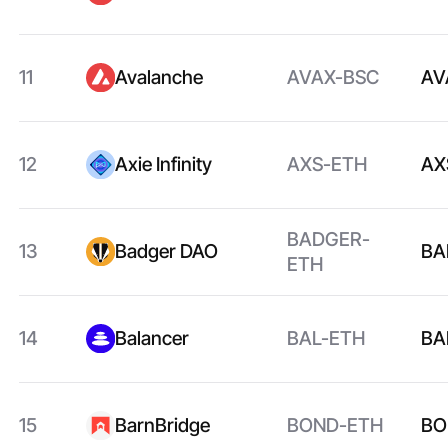
11
Avalanche
AVAX-BSC
AV
12
Axie Infinity
AXS-ETH
AX
BADGER-
13
Badger DAO
BA
ETH
14
Balancer
BAL-ETH
BA
15
BarnBridge
BOND-ETH
BO