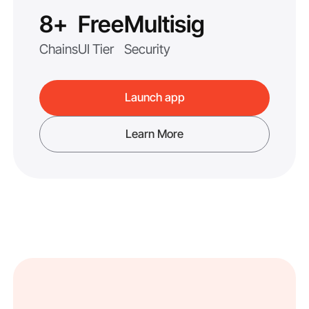
8+
Free
Multisig
Chains
UI Tier
Security
Launch app
Learn More